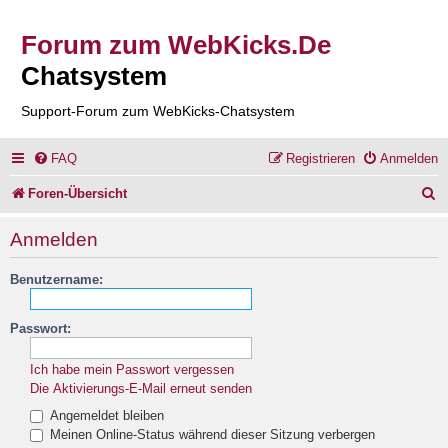
Forum zum WebKicks.De
Chatsystem
Support-Forum zum WebKicks-Chatsystem
FAQ
Registrieren
Anmelden
S
Foren-Übersicht
u
Anmelden
c
Benutzername:
h
e
Passwort:
Ich habe mein Passwort vergessen
Die Aktivierungs-E-Mail erneut senden
Angemeldet bleiben
Meinen Online-Status während dieser Sitzung verbergen