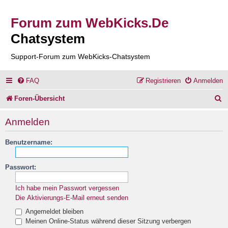
Forum zum WebKicks.De
Chatsystem
Support-Forum zum WebKicks-Chatsystem
FAQ
Registrieren
Anmelden
S
Foren-Übersicht
u
Anmelden
c
Benutzername:
h
e
Passwort:
Ich habe mein Passwort vergessen
Die Aktivierungs-E-Mail erneut senden
Angemeldet bleiben
Meinen Online-Status während dieser Sitzung verbergen