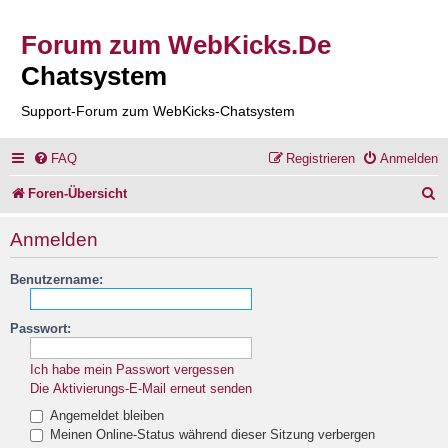
Forum zum WebKicks.De
Chatsystem
Support-Forum zum WebKicks-Chatsystem
FAQ
Registrieren
Anmelden
S
Foren-Übersicht
u
Anmelden
c
Benutzername:
h
e
Passwort:
Ich habe mein Passwort vergessen
Die Aktivierungs-E-Mail erneut senden
Angemeldet bleiben
Meinen Online-Status während dieser Sitzung verbergen