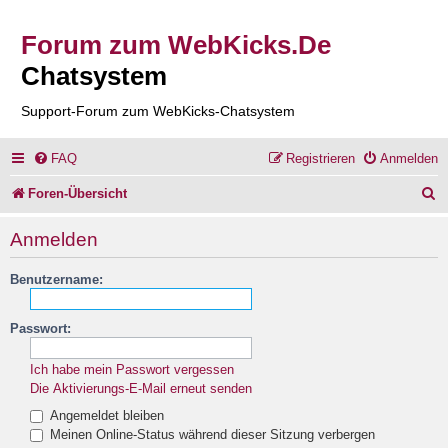
Forum zum WebKicks.De
Chatsystem
Support-Forum zum WebKicks-Chatsystem
FAQ
Registrieren
Anmelden
S
Foren-Übersicht
u
Anmelden
c
Benutzername:
h
e
Passwort:
Ich habe mein Passwort vergessen
Die Aktivierungs-E-Mail erneut senden
Angemeldet bleiben
Meinen Online-Status während dieser Sitzung verbergen