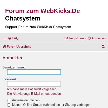
Forum zum WebKicks.De
Chatsystem
Support-Forum zum WebKicks-Chatsystem
FAQ
Registrieren
Anmelden
S
Foren-Übersicht
u
Anmelden
c
Benutzername:
h
e
Passwort:
Ich habe mein Passwort vergessen
Die Aktivierungs-E-Mail erneut senden
Angemeldet bleiben
Meinen Online-Status während dieser Sitzung verbergen