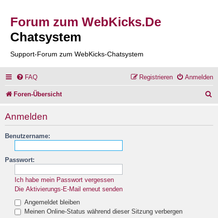
Forum zum WebKicks.De
Chatsystem
Support-Forum zum WebKicks-Chatsystem
FAQ
Registrieren
Anmelden
S
Foren-Übersicht
u
Anmelden
c
Benutzername:
h
e
Passwort:
Ich habe mein Passwort vergessen
Die Aktivierungs-E-Mail erneut senden
Angemeldet bleiben
Meinen Online-Status während dieser Sitzung verbergen