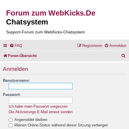
Forum zum WebKicks.De
Chatsystem
Support-Forum zum WebKicks-Chatsystem
FAQ
Registrieren
Anmelden
S
Foren-Übersicht
u
Anmelden
c
Benutzername:
h
e
Passwort:
Ich habe mein Passwort vergessen
Die Aktivierungs-E-Mail erneut senden
Angemeldet bleiben
Meinen Online-Status während dieser Sitzung verbergen