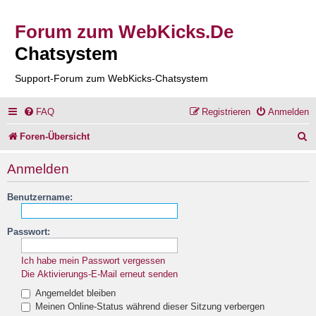
Forum zum WebKicks.De
Chatsystem
Support-Forum zum WebKicks-Chatsystem
FAQ
Registrieren
Anmelden
S
Foren-Übersicht
u
Anmelden
c
Benutzername:
h
e
Passwort:
Ich habe mein Passwort vergessen
Die Aktivierungs-E-Mail erneut senden
Angemeldet bleiben
Meinen Online-Status während dieser Sitzung verbergen