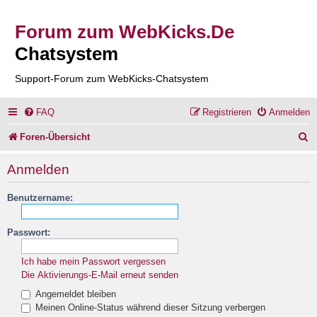
Forum zum WebKicks.De
Chatsystem
Support-Forum zum WebKicks-Chatsystem
FAQ
Registrieren
Anmelden
S
Foren-Übersicht
u
Anmelden
c
Benutzername:
h
e
Passwort:
Ich habe mein Passwort vergessen
Die Aktivierungs-E-Mail erneut senden
Angemeldet bleiben
Meinen Online-Status während dieser Sitzung verbergen