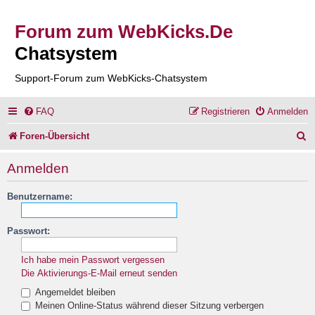
Forum zum WebKicks.De
Chatsystem
Support-Forum zum WebKicks-Chatsystem
FAQ
Registrieren
Anmelden
S
Foren-Übersicht
u
Anmelden
c
Benutzername:
h
e
Passwort:
Ich habe mein Passwort vergessen
Die Aktivierungs-E-Mail erneut senden
Angemeldet bleiben
Meinen Online-Status während dieser Sitzung verbergen