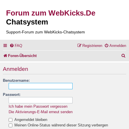
Forum zum WebKicks.De
Chatsystem
Support-Forum zum WebKicks-Chatsystem
FAQ
Registrieren
Anmelden
S
Foren-Übersicht
u
Anmelden
c
Benutzername:
h
e
Passwort:
Ich habe mein Passwort vergessen
Die Aktivierungs-E-Mail erneut senden
Angemeldet bleiben
Meinen Online-Status während dieser Sitzung verbergen