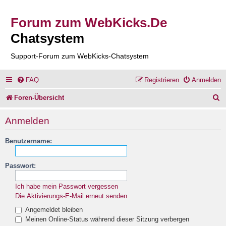
Forum zum WebKicks.De
Chatsystem
Support-Forum zum WebKicks-Chatsystem
FAQ
Registrieren
Anmelden
S
Foren-Übersicht
u
Anmelden
c
Benutzername:
h
e
Passwort:
Ich habe mein Passwort vergessen
Die Aktivierungs-E-Mail erneut senden
Angemeldet bleiben
Meinen Online-Status während dieser Sitzung verbergen