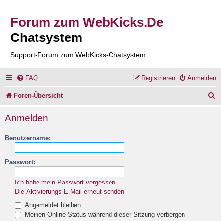
Forum zum WebKicks.De
Chatsystem
Support-Forum zum WebKicks-Chatsystem
FAQ
Registrieren
Anmelden
S
Foren-Übersicht
u
Anmelden
c
Benutzername:
h
e
Passwort:
Ich habe mein Passwort vergessen
Die Aktivierungs-E-Mail erneut senden
Angemeldet bleiben
Meinen Online-Status während dieser Sitzung verbergen