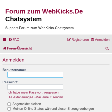
Forum zum WebKicks.De
Chatsystem
Support-Forum zum WebKicks-Chatsystem
FAQ
Registrieren
Anmelden
S
Foren-Übersicht
u
Anmelden
c
Benutzername:
h
e
Passwort:
Ich habe mein Passwort vergessen
Die Aktivierungs-E-Mail erneut senden
Angemeldet bleiben
Meinen Online-Status während dieser Sitzung verbergen