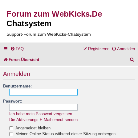
Forum zum WebKicks.De
Chatsystem
Support-Forum zum WebKicks-Chatsystem
FAQ
Registrieren
Anmelden
S
Foren-Übersicht
u
Anmelden
c
Benutzername:
h
e
Passwort:
Ich habe mein Passwort vergessen
Die Aktivierungs-E-Mail erneut senden
Angemeldet bleiben
Meinen Online-Status während dieser Sitzung verbergen