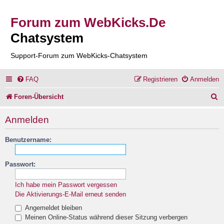
Forum zum WebKicks.De
Chatsystem
Support-Forum zum WebKicks-Chatsystem
FAQ
Registrieren
Anmelden
S
Foren-Übersicht
u
Anmelden
c
Benutzername:
h
e
Passwort:
Ich habe mein Passwort vergessen
Die Aktivierungs-E-Mail erneut senden
Angemeldet bleiben
Meinen Online-Status während dieser Sitzung verbergen