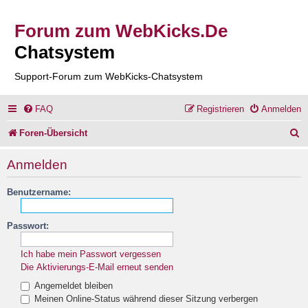
Forum zum WebKicks.De
Chatsystem
Support-Forum zum WebKicks-Chatsystem
FAQ
Registrieren
Anmelden
S
Foren-Übersicht
u
Anmelden
c
Benutzername:
h
e
Passwort:
Ich habe mein Passwort vergessen
Die Aktivierungs-E-Mail erneut senden
Angemeldet bleiben
Meinen Online-Status während dieser Sitzung verbergen