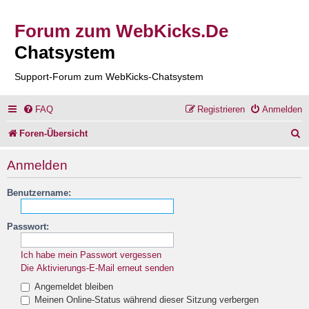
Forum zum WebKicks.De
Chatsystem
Support-Forum zum WebKicks-Chatsystem
FAQ
Registrieren
Anmelden
S
Foren-Übersicht
u
Anmelden
c
Benutzername:
h
e
Passwort:
Ich habe mein Passwort vergessen
Die Aktivierungs-E-Mail erneut senden
Angemeldet bleiben
Meinen Online-Status während dieser Sitzung verbergen