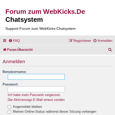
Forum zum WebKicks.De
Chatsystem
Support-Forum zum WebKicks-Chatsystem
FAQ
Registrieren
Anmelden
S
Foren-Übersicht
u
Anmelden
c
Benutzername:
h
e
Passwort:
Ich habe mein Passwort vergessen
Die Aktivierungs-E-Mail erneut senden
Angemeldet bleiben
Meinen Online-Status während dieser Sitzung verbergen