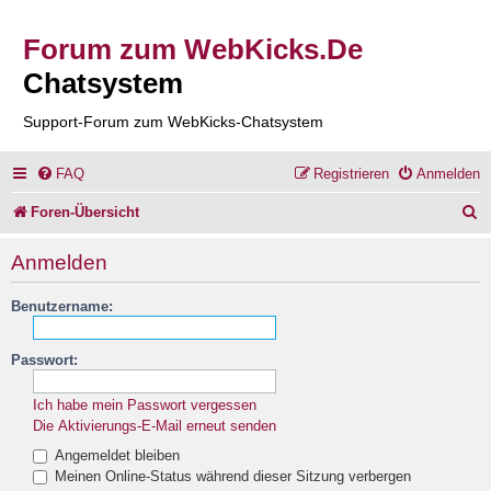
Forum zum WebKicks.De
Chatsystem
Support-Forum zum WebKicks-Chatsystem
FAQ
Registrieren
Anmelden
S
Foren-Übersicht
u
Anmelden
c
Benutzername:
h
e
Passwort:
Ich habe mein Passwort vergessen
Die Aktivierungs-E-Mail erneut senden
Angemeldet bleiben
Meinen Online-Status während dieser Sitzung verbergen