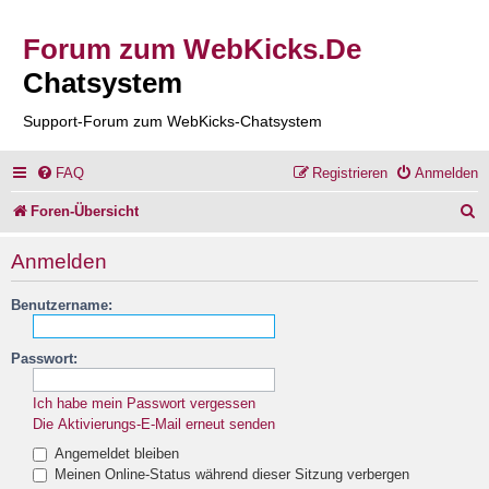
Forum zum WebKicks.De
Chatsystem
Support-Forum zum WebKicks-Chatsystem
FAQ
Registrieren
Anmelden
S
Foren-Übersicht
u
Anmelden
c
Benutzername:
h
e
Passwort:
Ich habe mein Passwort vergessen
Die Aktivierungs-E-Mail erneut senden
Angemeldet bleiben
Meinen Online-Status während dieser Sitzung verbergen