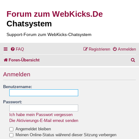
Forum zum WebKicks.De
Chatsystem
Support-Forum zum WebKicks-Chatsystem
FAQ
Registrieren
Anmelden
S
Foren-Übersicht
u
Anmelden
c
Benutzername:
h
e
Passwort:
Ich habe mein Passwort vergessen
Die Aktivierungs-E-Mail erneut senden
Angemeldet bleiben
Meinen Online-Status während dieser Sitzung verbergen