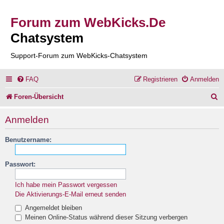
Forum zum WebKicks.De
Chatsystem
Support-Forum zum WebKicks-Chatsystem
FAQ
Registrieren
Anmelden
S
Foren-Übersicht
u
Anmelden
c
Benutzername:
h
e
Passwort:
Ich habe mein Passwort vergessen
Die Aktivierungs-E-Mail erneut senden
Angemeldet bleiben
Meinen Online-Status während dieser Sitzung verbergen