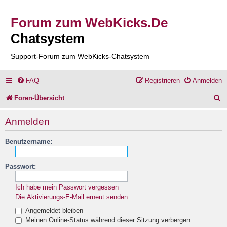
Forum zum WebKicks.De
Chatsystem
Support-Forum zum WebKicks-Chatsystem
FAQ
Registrieren
Anmelden
S
Foren-Übersicht
u
Anmelden
c
Benutzername:
h
e
Passwort:
Ich habe mein Passwort vergessen
Die Aktivierungs-E-Mail erneut senden
Angemeldet bleiben
Meinen Online-Status während dieser Sitzung verbergen