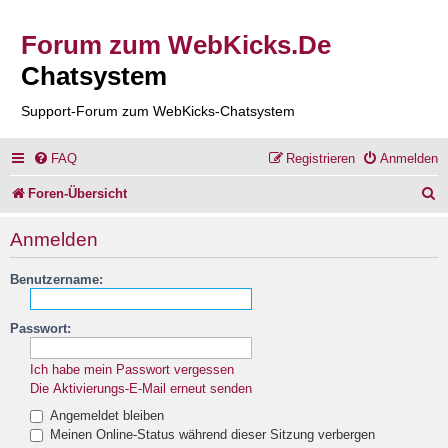
Forum zum WebKicks.De
Chatsystem
Support-Forum zum WebKicks-Chatsystem
FAQ
Registrieren
Anmelden
S
Foren-Übersicht
u
Anmelden
c
Benutzername:
h
e
Passwort:
Ich habe mein Passwort vergessen
Die Aktivierungs-E-Mail erneut senden
Angemeldet bleiben
Meinen Online-Status während dieser Sitzung verbergen