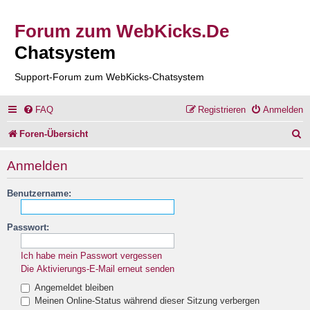
Forum zum WebKicks.De
Chatsystem
Support-Forum zum WebKicks-Chatsystem
FAQ
Registrieren
Anmelden
S
Foren-Übersicht
u
Anmelden
c
Benutzername:
h
e
Passwort:
Ich habe mein Passwort vergessen
Die Aktivierungs-E-Mail erneut senden
Angemeldet bleiben
Meinen Online-Status während dieser Sitzung verbergen