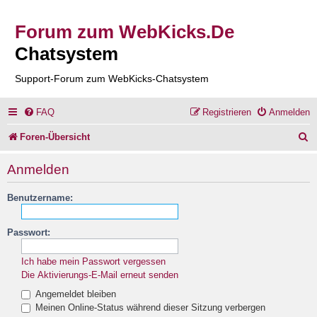
Forum zum WebKicks.De
Chatsystem
Support-Forum zum WebKicks-Chatsystem
FAQ
Registrieren
Anmelden
S
Foren-Übersicht
u
Anmelden
c
Benutzername:
h
e
Passwort:
Ich habe mein Passwort vergessen
Die Aktivierungs-E-Mail erneut senden
Angemeldet bleiben
Meinen Online-Status während dieser Sitzung verbergen