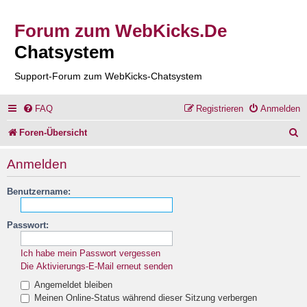
Forum zum WebKicks.De
Chatsystem
Support-Forum zum WebKicks-Chatsystem
FAQ
Registrieren
Anmelden
S
Foren-Übersicht
u
Anmelden
c
Benutzername:
h
e
Passwort:
Ich habe mein Passwort vergessen
Die Aktivierungs-E-Mail erneut senden
Angemeldet bleiben
Meinen Online-Status während dieser Sitzung verbergen