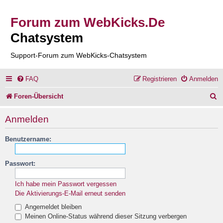
Forum zum WebKicks.De
Chatsystem
Support-Forum zum WebKicks-Chatsystem
FAQ
Registrieren
Anmelden
S
Foren-Übersicht
u
Anmelden
c
Benutzername:
h
e
Passwort:
Ich habe mein Passwort vergessen
Die Aktivierungs-E-Mail erneut senden
Angemeldet bleiben
Meinen Online-Status während dieser Sitzung verbergen