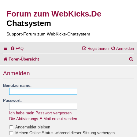
Forum zum WebKicks.De
Chatsystem
Support-Forum zum WebKicks-Chatsystem
FAQ
Registrieren
Anmelden
S
Foren-Übersicht
u
Anmelden
c
Benutzername:
h
e
Passwort:
Ich habe mein Passwort vergessen
Die Aktivierungs-E-Mail erneut senden
Angemeldet bleiben
Meinen Online-Status während dieser Sitzung verbergen