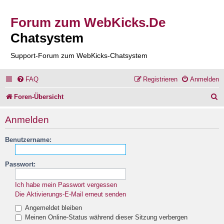
Forum zum WebKicks.De
Chatsystem
Support-Forum zum WebKicks-Chatsystem
FAQ
Registrieren
Anmelden
S
Foren-Übersicht
u
Anmelden
c
Benutzername:
h
e
Passwort:
Ich habe mein Passwort vergessen
Die Aktivierungs-E-Mail erneut senden
Angemeldet bleiben
Meinen Online-Status während dieser Sitzung verbergen