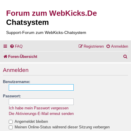
Forum zum WebKicks.De
Chatsystem
Support-Forum zum WebKicks-Chatsystem
FAQ
Registrieren
Anmelden
S
Foren-Übersicht
u
Anmelden
c
Benutzername:
h
e
Passwort:
Ich habe mein Passwort vergessen
Die Aktivierungs-E-Mail erneut senden
Angemeldet bleiben
Meinen Online-Status während dieser Sitzung verbergen