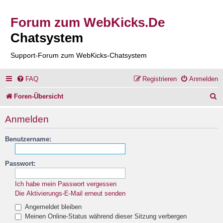
Forum zum WebKicks.De
Chatsystem
Support-Forum zum WebKicks-Chatsystem
FAQ
Registrieren
Anmelden
S
Foren-Übersicht
u
Anmelden
c
Benutzername:
h
e
Passwort:
Ich habe mein Passwort vergessen
Die Aktivierungs-E-Mail erneut senden
Angemeldet bleiben
Meinen Online-Status während dieser Sitzung verbergen