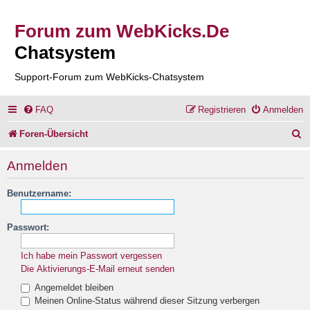
Forum zum WebKicks.De
Chatsystem
Support-Forum zum WebKicks-Chatsystem
FAQ
Registrieren
Anmelden
S
Foren-Übersicht
u
Anmelden
c
Benutzername:
h
e
Passwort:
Ich habe mein Passwort vergessen
Die Aktivierungs-E-Mail erneut senden
Angemeldet bleiben
Meinen Online-Status während dieser Sitzung verbergen