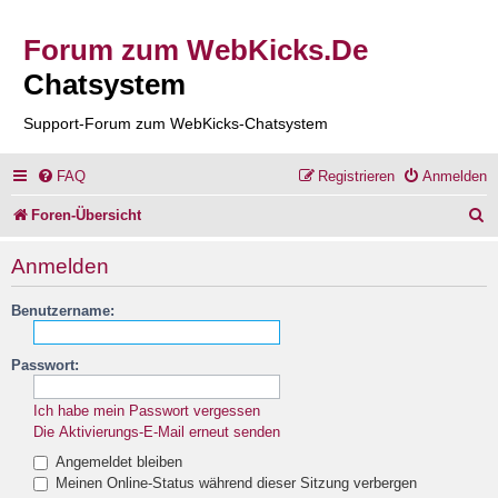
Forum zum WebKicks.De
Chatsystem
Support-Forum zum WebKicks-Chatsystem
FAQ
Registrieren
Anmelden
S
Foren-Übersicht
u
Anmelden
c
Benutzername:
h
e
Passwort:
Ich habe mein Passwort vergessen
Die Aktivierungs-E-Mail erneut senden
Angemeldet bleiben
Meinen Online-Status während dieser Sitzung verbergen