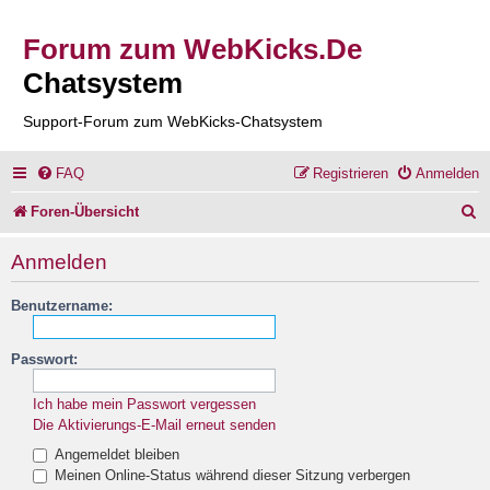
Forum zum WebKicks.De
Chatsystem
Support-Forum zum WebKicks-Chatsystem
FAQ
Registrieren
Anmelden
S
Foren-Übersicht
u
Anmelden
c
Benutzername:
h
e
Passwort:
Ich habe mein Passwort vergessen
Die Aktivierungs-E-Mail erneut senden
Angemeldet bleiben
Meinen Online-Status während dieser Sitzung verbergen