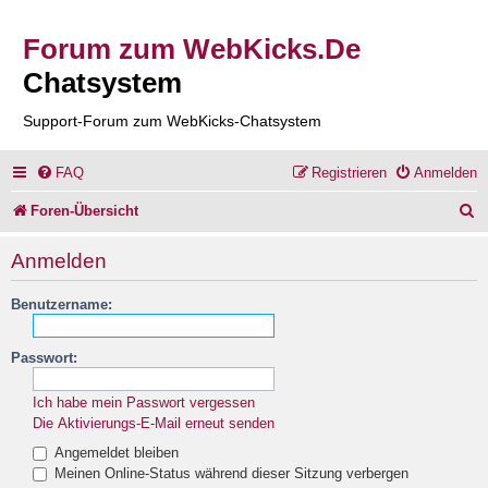
Forum zum WebKicks.De
Chatsystem
Support-Forum zum WebKicks-Chatsystem
FAQ
Registrieren
Anmelden
S
Foren-Übersicht
u
Anmelden
c
Benutzername:
h
e
Passwort:
Ich habe mein Passwort vergessen
Die Aktivierungs-E-Mail erneut senden
Angemeldet bleiben
Meinen Online-Status während dieser Sitzung verbergen