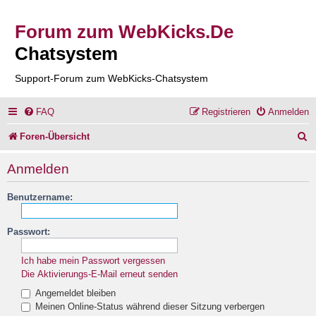
Forum zum WebKicks.De
Chatsystem
Support-Forum zum WebKicks-Chatsystem
FAQ
Registrieren
Anmelden
S
Foren-Übersicht
u
Anmelden
c
Benutzername:
h
e
Passwort:
Ich habe mein Passwort vergessen
Die Aktivierungs-E-Mail erneut senden
Angemeldet bleiben
Meinen Online-Status während dieser Sitzung verbergen