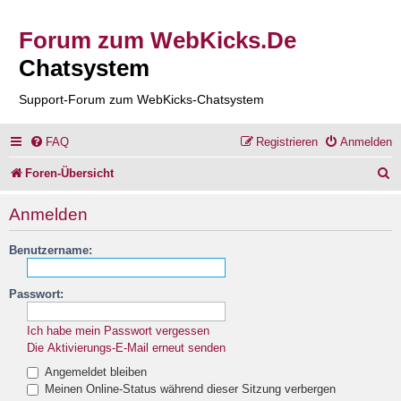
Forum zum WebKicks.De
Chatsystem
Support-Forum zum WebKicks-Chatsystem
FAQ
Registrieren
Anmelden
S
Foren-Übersicht
u
Anmelden
c
Benutzername:
h
e
Passwort:
Ich habe mein Passwort vergessen
Die Aktivierungs-E-Mail erneut senden
Angemeldet bleiben
Meinen Online-Status während dieser Sitzung verbergen