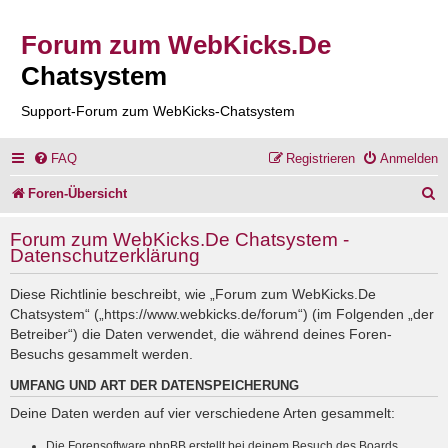
Forum zum WebKicks.De
Chatsystem
Support-Forum zum WebKicks-Chatsystem
FAQ
Registrieren
Anmelden
S
Foren-Übersicht
u
Forum zum WebKicks.De Chatsystem -
c
Datenschutzerklärung
h
Diese Richtlinie beschreibt, wie „Forum zum WebKicks.De
e
Chatsystem“ („https://www.webkicks.de/forum“) (im Folgenden „der
Betreiber“) die Daten verwendet, die während deines Foren-
Besuchs gesammelt werden.
UMFANG UND ART DER DATENSPEICHERUNG
Deine Daten werden auf vier verschiedene Arten gesammelt:
Die Forensoftware phpBB erstellt bei deinem Besuch des Boards