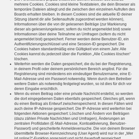
mehrere Cookies. Cookies sind kleine Textdateien, die dein Browser als
temporäre Dateien ablegt und die zwischen den einzelnen Aufrufen des
Boards erhalten bleiben. In diesen Cookies sind die aktuelle ID deiner
Sitzung (damit dir alle Seitenaufrufe zugeordnet werden können),
Informationen über die von dir gelesenen Beiträge (zur Markierung
dieser als gelesen/ungelesen; sofern du nicht angemeldet bist) sowie
Informationen über deine Teilnahme an Umfragen (sofern du nicht
angemeldet bist) gespeichert. Ferner werden deine Benutzer-ID, ein
Authentifizierungsschlüssel und eine Session-ID gespeichert. Die
Cookies haben standardmäßig eine Gültigkeit von einem Jahr. Alle
Cookies kannst du jederzeit über die Funktion „Alle Cookies löschen“
löschen.
Weiterhin werden die Daten gespeichert, die du bei der Registrierung,
in deinem Profil oder deinem persönlichem Bereich angibst. Für die
Registrierung sind mindestens ein eindeutiger Benutzername, eine E-
Mail-Adresse und ein Passwort notwendig. Wenn durch den Betreiber
weitere Daten als notwendig festgelegt wurden, so ist dies für dich vor
deren Eingabe ersichtlich.
Wenn du einen Beitrag oder eine private Nachricht erstellst, so werden
die dort eingegebenen Daten ebenfalls gespeichert. Gleiches gilt, wenn
du einen Beitrag als Entwurf zwischenspeicherst. In diesen Fällen wird
auch deine IP-Adresse gespeichert. Die IP-Adresse wird weiterhin bei
folgenden Aktionen gespeichert: Löschen und Ändern von Beiträgen
(dazu zählen Private Nachrichten und Umfragen), Änderungen an
zentralen Profildaten (E-Mail-Adresse, Kontoaktivierung, Benutzer-
Passwort) und gescheiterte Anmeldeversuche. Die von deinem Browser
übermittelte Browser-Kennzeichnung (User Agent) wird nur in der „Wer
ist online?“-Funktion angezeigt und nicht dauerhaft gespeichert.