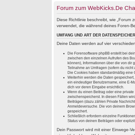
Forum zum WebKicks.De Chat
Diese Richtlinie beschreibt, wie „Forum
verwendet, die während deines Foren-B
UMFANG UND ART DER DATENSPEICHE
Deine Daten werden auf vier verschiede
Die Forensoftware phpBB erstellt bei de
zwischen den einzelnen Aufrufen des Boar
können), Informationen über die von dir 
Teilnahme an Umfragen (sofern du nicht a
Die Cookies haben standardmäßig eine Gül
Weiterhin werden die Daten gespeichert, 
ein eindeutiger Benutzername, eine E-Mai
dich vor deren Eingabe ersichtlich.
Wenn du einen Beitrag oder eine private 
zwischenspeicherst. In diesen Fällen wi
Beiträgen (dazu zählen Private Nachrich
Anmeldeversuche. Die von deinem Browser
gespeichert.
Schließlich erfordern einzelne Funktion
Status von deinen Beiträgen oder explizi
Dein Passwort wird mit einer Einwege-Ver