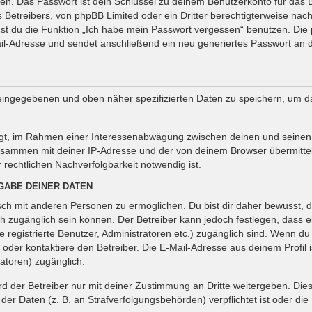
en. Das Passwort ist dein Schlüssel zu deinem Benutzerkonto für das 
s Betreibers, von phpBB Limited oder ein Dritter berechtigterweise nac
st du die Funktion „Ich habe mein Passwort vergessen“ benutzen. Die
-Adresse und sendet anschließend ein neu generiertes Passwort an d
r eingegebenen und oben näher spezifizierten Daten zu speichern, um 
tigt, im Rahmen einer Interessenabwägung zwischen deinen und seinen I
zusammen mit deiner IP-Adresse und der von deinem Browser übermitte
rechtlichen Nachverfolgbarkeit notwendig ist.
GABE DEINER DATEN
ch mit anderen Personen zu ermöglichen. Du bist dir daher bewusst, d
tlich zugänglich sein können. Der Betreiber kann jedoch festlegen, dass 
e registrierte Benutzer, Administratoren etc.) zugänglich sind. Wenn 
er kontaktiere den Betreiber. Die E-Mail-Adresse aus deinem Profil is
atoren) zugänglich.
 der Betreiber nur mit deiner Zustimmung an Dritte weitergeben. Dies g
er Daten (z. B. an Strafverfolgungsbehörden) verpflichtet ist oder die