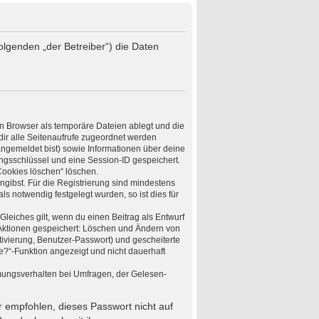
olgenden „der Betreiber“) die Daten
n Browser als temporäre Dateien ablegt und die
dir alle Seitenaufrufe zugeordnet werden
angemeldet bist) sowie Informationen über deine
ungsschlüssel und eine Session-ID gespeichert.
Cookies löschen“ löschen.
ngibst. Für die Registrierung sind mindestens
 notwendig festgelegt wurden, so ist dies für
Gleiches gilt, wenn du einen Beitrag als Entwurf
n Aktionen gespeichert: Löschen und Ändern von
ivierung, Benutzer-Passwort) und gescheiterte
e?“-Funktion angezeigt und nicht dauerhaft
mungsverhalten bei Umfragen, der Gelesen-
r empfohlen, dieses Passwort nicht auf