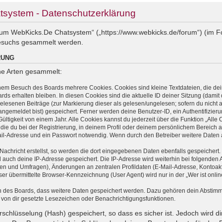
system - Datenschutzerklärung
 zum WebKicks.De Chatsystem“ („https://www.webkicks.de/forum“) (im F
esuchs gesammelt werden.
RUNG
ne Arten gesammelt:
inem Besuch des Boards mehrere Cookies. Cookies sind kleine Textdateien, die dei
ds erhalten bleiben. In diesen Cookies sind die aktuelle ID deiner Sitzung (damit 
gelesenen Beiträge (zur Markierung dieser als gelesen/ungelesen; sofern du nicht 
ngemeldet bist) gespeichert. Ferner werden deine Benutzer-ID, ein Authentifizier
tigkeit von einem Jahr. Alle Cookies kannst du jederzeit über die Funktion „Alle 
die du bei der Registrierung, in deinem Profil oder deinem persönlichem Bereich a
l-Adresse und ein Passwort notwendig. Wenn durch den Betreiber weitere Daten als
Nachricht erstellst, so werden die dort eingegebenen Daten ebenfalls gespeichert. 
rd auch deine IP-Adresse gespeichert. Die IP-Adresse wird weiterhin bei folgende
ten und Umfragen), Änderungen an zentralen Profildaten (E-Mail-Adresse, Kontoakt
 übermittelte Browser-Kennzeichnung (User Agent) wird nur in der „Wer ist onlin
en des Boards, dass weitere Daten gespeichert werden. Dazu gehören dein Abstim
t von dir gesetzte Lesezeichen oder Benachrichtigungsfunktionen.
schlüsselung (Hash) gespeichert, so dass es sicher ist. Jedoch wird di