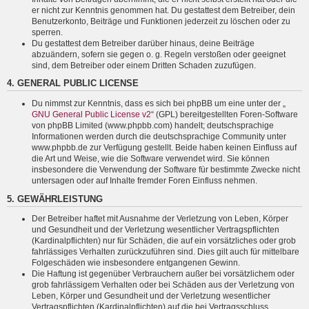
er nicht zur Kenntnis genommen hat. Du gestattest dem Betreiber, dein
Benutzerkonto, Beiträge und Funktionen jederzeit zu löschen oder zu
sperren.
Du gestattest dem Betreiber darüber hinaus, deine Beiträge
abzuändern, sofern sie gegen o. g. Regeln verstoßen oder geeignet
sind, dem Betreiber oder einem Dritten Schaden zuzufügen.
4. GENERAL PUBLIC LICENSE
Du nimmst zur Kenntnis, dass es sich bei phpBB um eine unter der „
GNU General Public License v2
“ (GPL) bereitgestellten Foren-Software
von phpBB Limited (www.phpbb.com) handelt; deutschsprachige
Informationen werden durch die deutschsprachige Community unter
www.phpbb.de zur Verfügung gestellt. Beide haben keinen Einfluss auf
die Art und Weise, wie die Software verwendet wird. Sie können
insbesondere die Verwendung der Software für bestimmte Zwecke nicht
untersagen oder auf Inhalte fremder Foren Einfluss nehmen.
5. GEWÄHRLEISTUNG
Der Betreiber haftet mit Ausnahme der Verletzung von Leben, Körper
und Gesundheit und der Verletzung wesentlicher Vertragspflichten
(Kardinalpflichten) nur für Schäden, die auf ein vorsätzliches oder grob
fahrlässiges Verhalten zurückzuführen sind. Dies gilt auch für mittelbare
Folgeschäden wie insbesondere entgangenen Gewinn.
Die Haftung ist gegenüber Verbrauchern außer bei vorsätzlichem oder
grob fahrlässigem Verhalten oder bei Schäden aus der Verletzung von
Leben, Körper und Gesundheit und der Verletzung wesentlicher
Vertragspflichten (Kardinalpflichten) auf die bei Vertragsschluss