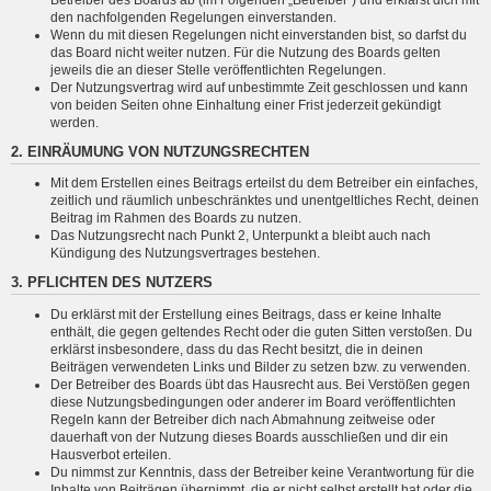
den nachfolgenden Regelungen einverstanden.
Wenn du mit diesen Regelungen nicht einverstanden bist, so darfst du
das Board nicht weiter nutzen. Für die Nutzung des Boards gelten
jeweils die an dieser Stelle veröffentlichten Regelungen.
Der Nutzungsvertrag wird auf unbestimmte Zeit geschlossen und kann
von beiden Seiten ohne Einhaltung einer Frist jederzeit gekündigt
werden.
2. EINRÄUMUNG VON NUTZUNGSRECHTEN
Mit dem Erstellen eines Beitrags erteilst du dem Betreiber ein einfaches,
zeitlich und räumlich unbeschränktes und unentgeltliches Recht, deinen
Beitrag im Rahmen des Boards zu nutzen.
Das Nutzungsrecht nach Punkt 2, Unterpunkt a bleibt auch nach
Kündigung des Nutzungsvertrages bestehen.
3. PFLICHTEN DES NUTZERS
Du erklärst mit der Erstellung eines Beitrags, dass er keine Inhalte
enthält, die gegen geltendes Recht oder die guten Sitten verstoßen. Du
erklärst insbesondere, dass du das Recht besitzt, die in deinen
Beiträgen verwendeten Links und Bilder zu setzen bzw. zu verwenden.
Der Betreiber des Boards übt das Hausrecht aus. Bei Verstößen gegen
diese Nutzungsbedingungen oder anderer im Board veröffentlichten
Regeln kann der Betreiber dich nach Abmahnung zeitweise oder
dauerhaft von der Nutzung dieses Boards ausschließen und dir ein
Hausverbot erteilen.
Du nimmst zur Kenntnis, dass der Betreiber keine Verantwortung für die
Inhalte von Beiträgen übernimmt, die er nicht selbst erstellt hat oder die