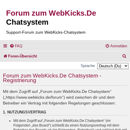
Forum zum WebKicks.De
Chatsystem
Support-Forum zum WebKicks-Chatsystem
FAQ
Anmelden
S
Foren-Übersicht
u
Sprache:
c
Forum zum WebKicks.De Chatsystem -
Registrierung
h
e
Mit dem Zugriff auf „Forum zum WebKicks.De Chatsystem“
(„https://www.webkicks.de/forum“) wird zwischen dir und dem
Betreiber ein Vertrag mit folgenden Regelungen geschlossen:
1. NUTZUNGSVERTRAG
Mit dem Zugriff auf „Forum zum WebKicks.De Chatsystem“ (im
Folgenden „das Board“) schließt du einen Nutzungsvertrag mit dem
Betreiber des Boards ab (im Folgenden „Betreiber“) und erklärst dich mit