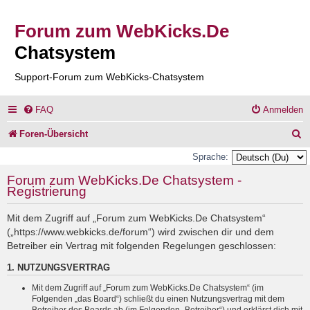
Forum zum WebKicks.De
Chatsystem
Support-Forum zum WebKicks-Chatsystem
FAQ
Anmelden
S
Foren-Übersicht
u
Sprache:
c
Forum zum WebKicks.De Chatsystem -
Registrierung
h
e
Mit dem Zugriff auf „Forum zum WebKicks.De Chatsystem“
(„https://www.webkicks.de/forum“) wird zwischen dir und dem
Betreiber ein Vertrag mit folgenden Regelungen geschlossen:
1. NUTZUNGSVERTRAG
Mit dem Zugriff auf „Forum zum WebKicks.De Chatsystem“ (im
Folgenden „das Board“) schließt du einen Nutzungsvertrag mit dem
Betreiber des Boards ab (im Folgenden „Betreiber“) und erklärst dich mit