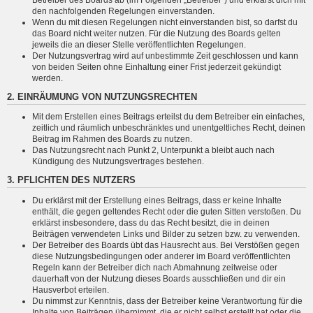
den nachfolgenden Regelungen einverstanden.
Wenn du mit diesen Regelungen nicht einverstanden bist, so darfst du
das Board nicht weiter nutzen. Für die Nutzung des Boards gelten
jeweils die an dieser Stelle veröffentlichten Regelungen.
Der Nutzungsvertrag wird auf unbestimmte Zeit geschlossen und kann
von beiden Seiten ohne Einhaltung einer Frist jederzeit gekündigt
werden.
2. EINRÄUMUNG VON NUTZUNGSRECHTEN
Mit dem Erstellen eines Beitrags erteilst du dem Betreiber ein einfaches,
zeitlich und räumlich unbeschränktes und unentgeltliches Recht, deinen
Beitrag im Rahmen des Boards zu nutzen.
Das Nutzungsrecht nach Punkt 2, Unterpunkt a bleibt auch nach
Kündigung des Nutzungsvertrages bestehen.
3. PFLICHTEN DES NUTZERS
Du erklärst mit der Erstellung eines Beitrags, dass er keine Inhalte
enthält, die gegen geltendes Recht oder die guten Sitten verstoßen. Du
erklärst insbesondere, dass du das Recht besitzt, die in deinen
Beiträgen verwendeten Links und Bilder zu setzen bzw. zu verwenden.
Der Betreiber des Boards übt das Hausrecht aus. Bei Verstößen gegen
diese Nutzungsbedingungen oder anderer im Board veröffentlichten
Regeln kann der Betreiber dich nach Abmahnung zeitweise oder
dauerhaft von der Nutzung dieses Boards ausschließen und dir ein
Hausverbot erteilen.
Du nimmst zur Kenntnis, dass der Betreiber keine Verantwortung für die
Inhalte von Beiträgen übernimmt, die er nicht selbst erstellt hat oder die