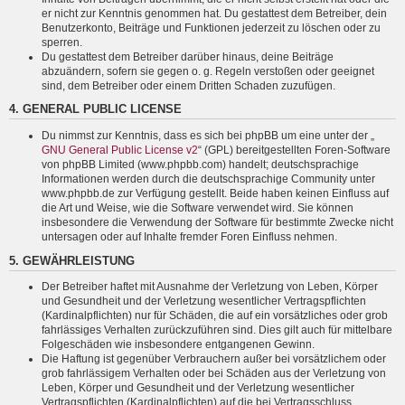
er nicht zur Kenntnis genommen hat. Du gestattest dem Betreiber, dein
Benutzerkonto, Beiträge und Funktionen jederzeit zu löschen oder zu
sperren.
Du gestattest dem Betreiber darüber hinaus, deine Beiträge
abzuändern, sofern sie gegen o. g. Regeln verstoßen oder geeignet
sind, dem Betreiber oder einem Dritten Schaden zuzufügen.
4. GENERAL PUBLIC LICENSE
Du nimmst zur Kenntnis, dass es sich bei phpBB um eine unter der „
GNU General Public License v2
“ (GPL) bereitgestellten Foren-Software
von phpBB Limited (www.phpbb.com) handelt; deutschsprachige
Informationen werden durch die deutschsprachige Community unter
www.phpbb.de zur Verfügung gestellt. Beide haben keinen Einfluss auf
die Art und Weise, wie die Software verwendet wird. Sie können
insbesondere die Verwendung der Software für bestimmte Zwecke nicht
untersagen oder auf Inhalte fremder Foren Einfluss nehmen.
5. GEWÄHRLEISTUNG
Der Betreiber haftet mit Ausnahme der Verletzung von Leben, Körper
und Gesundheit und der Verletzung wesentlicher Vertragspflichten
(Kardinalpflichten) nur für Schäden, die auf ein vorsätzliches oder grob
fahrlässiges Verhalten zurückzuführen sind. Dies gilt auch für mittelbare
Folgeschäden wie insbesondere entgangenen Gewinn.
Die Haftung ist gegenüber Verbrauchern außer bei vorsätzlichem oder
grob fahrlässigem Verhalten oder bei Schäden aus der Verletzung von
Leben, Körper und Gesundheit und der Verletzung wesentlicher
Vertragspflichten (Kardinalpflichten) auf die bei Vertragsschluss