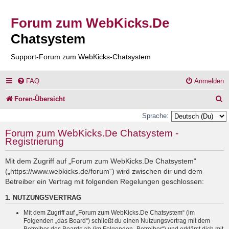
Forum zum WebKicks.De
Chatsystem
Support-Forum zum WebKicks-Chatsystem
FAQ
Anmelden
S
Foren-Übersicht
u
Sprache:
c
Forum zum WebKicks.De Chatsystem -
Registrierung
h
e
Mit dem Zugriff auf „Forum zum WebKicks.De Chatsystem“
(„https://www.webkicks.de/forum“) wird zwischen dir und dem
Betreiber ein Vertrag mit folgenden Regelungen geschlossen:
1. NUTZUNGSVERTRAG
Mit dem Zugriff auf „Forum zum WebKicks.De Chatsystem“ (im
Folgenden „das Board“) schließt du einen Nutzungsvertrag mit dem
Betreiber des Boards ab (im Folgenden „Betreiber“) und erklärst dich mit