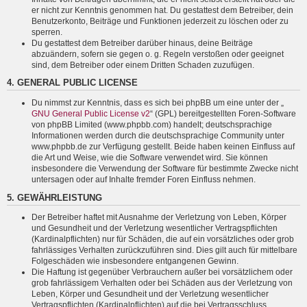
er nicht zur Kenntnis genommen hat. Du gestattest dem Betreiber, dein
Benutzerkonto, Beiträge und Funktionen jederzeit zu löschen oder zu
sperren.
Du gestattest dem Betreiber darüber hinaus, deine Beiträge
abzuändern, sofern sie gegen o. g. Regeln verstoßen oder geeignet
sind, dem Betreiber oder einem Dritten Schaden zuzufügen.
4. GENERAL PUBLIC LICENSE
Du nimmst zur Kenntnis, dass es sich bei phpBB um eine unter der „
GNU General Public License v2
“ (GPL) bereitgestellten Foren-Software
von phpBB Limited (www.phpbb.com) handelt; deutschsprachige
Informationen werden durch die deutschsprachige Community unter
www.phpbb.de zur Verfügung gestellt. Beide haben keinen Einfluss auf
die Art und Weise, wie die Software verwendet wird. Sie können
insbesondere die Verwendung der Software für bestimmte Zwecke nicht
untersagen oder auf Inhalte fremder Foren Einfluss nehmen.
5. GEWÄHRLEISTUNG
Der Betreiber haftet mit Ausnahme der Verletzung von Leben, Körper
und Gesundheit und der Verletzung wesentlicher Vertragspflichten
(Kardinalpflichten) nur für Schäden, die auf ein vorsätzliches oder grob
fahrlässiges Verhalten zurückzuführen sind. Dies gilt auch für mittelbare
Folgeschäden wie insbesondere entgangenen Gewinn.
Die Haftung ist gegenüber Verbrauchern außer bei vorsätzlichem oder
grob fahrlässigem Verhalten oder bei Schäden aus der Verletzung von
Leben, Körper und Gesundheit und der Verletzung wesentlicher
Vertragspflichten (Kardinalpflichten) auf die bei Vertragsschluss