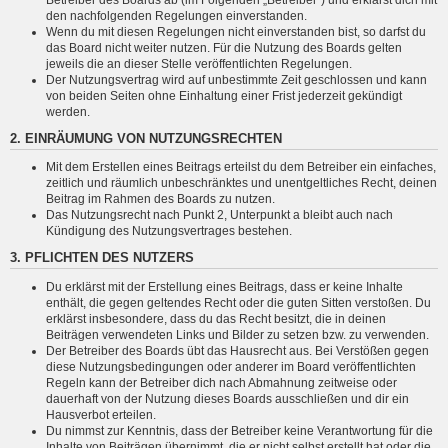
den nachfolgenden Regelungen einverstanden.
Wenn du mit diesen Regelungen nicht einverstanden bist, so darfst du
das Board nicht weiter nutzen. Für die Nutzung des Boards gelten
jeweils die an dieser Stelle veröffentlichten Regelungen.
Der Nutzungsvertrag wird auf unbestimmte Zeit geschlossen und kann
von beiden Seiten ohne Einhaltung einer Frist jederzeit gekündigt
werden.
2. EINRÄUMUNG VON NUTZUNGSRECHTEN
Mit dem Erstellen eines Beitrags erteilst du dem Betreiber ein einfaches,
zeitlich und räumlich unbeschränktes und unentgeltliches Recht, deinen
Beitrag im Rahmen des Boards zu nutzen.
Das Nutzungsrecht nach Punkt 2, Unterpunkt a bleibt auch nach
Kündigung des Nutzungsvertrages bestehen.
3. PFLICHTEN DES NUTZERS
Du erklärst mit der Erstellung eines Beitrags, dass er keine Inhalte
enthält, die gegen geltendes Recht oder die guten Sitten verstoßen. Du
erklärst insbesondere, dass du das Recht besitzt, die in deinen
Beiträgen verwendeten Links und Bilder zu setzen bzw. zu verwenden.
Der Betreiber des Boards übt das Hausrecht aus. Bei Verstößen gegen
diese Nutzungsbedingungen oder anderer im Board veröffentlichten
Regeln kann der Betreiber dich nach Abmahnung zeitweise oder
dauerhaft von der Nutzung dieses Boards ausschließen und dir ein
Hausverbot erteilen.
Du nimmst zur Kenntnis, dass der Betreiber keine Verantwortung für die
Inhalte von Beiträgen übernimmt, die er nicht selbst erstellt hat oder die