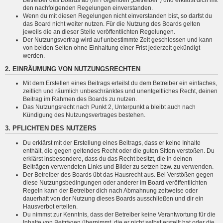
den nachfolgenden Regelungen einverstanden.
Wenn du mit diesen Regelungen nicht einverstanden bist, so darfst du
das Board nicht weiter nutzen. Für die Nutzung des Boards gelten
jeweils die an dieser Stelle veröffentlichten Regelungen.
Der Nutzungsvertrag wird auf unbestimmte Zeit geschlossen und kann
von beiden Seiten ohne Einhaltung einer Frist jederzeit gekündigt
werden.
2. EINRÄUMUNG VON NUTZUNGSRECHTEN
Mit dem Erstellen eines Beitrags erteilst du dem Betreiber ein einfaches,
zeitlich und räumlich unbeschränktes und unentgeltliches Recht, deinen
Beitrag im Rahmen des Boards zu nutzen.
Das Nutzungsrecht nach Punkt 2, Unterpunkt a bleibt auch nach
Kündigung des Nutzungsvertrages bestehen.
3. PFLICHTEN DES NUTZERS
Du erklärst mit der Erstellung eines Beitrags, dass er keine Inhalte
enthält, die gegen geltendes Recht oder die guten Sitten verstoßen. Du
erklärst insbesondere, dass du das Recht besitzt, die in deinen
Beiträgen verwendeten Links und Bilder zu setzen bzw. zu verwenden.
Der Betreiber des Boards übt das Hausrecht aus. Bei Verstößen gegen
diese Nutzungsbedingungen oder anderer im Board veröffentlichten
Regeln kann der Betreiber dich nach Abmahnung zeitweise oder
dauerhaft von der Nutzung dieses Boards ausschließen und dir ein
Hausverbot erteilen.
Du nimmst zur Kenntnis, dass der Betreiber keine Verantwortung für die
Inhalte von Beiträgen übernimmt, die er nicht selbst erstellt hat oder die