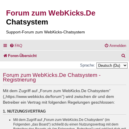
Forum zum WebKicks.De
Chatsystem
Support-Forum zum WebKicks-Chatsystem
FAQ
Anmelden
S
Foren-Übersicht
u
Sprache:
c
Forum zum WebKicks.De Chatsystem -
Registrierung
h
e
Mit dem Zugriff auf „Forum zum WebKicks.De Chatsystem“
(„https://www.webkicks.de/forum“) wird zwischen dir und dem
Betreiber ein Vertrag mit folgenden Regelungen geschlossen:
1. NUTZUNGSVERTRAG
Mit dem Zugriff auf „Forum zum WebKicks.De Chatsystem“ (im
Folgenden „das Board“) schließt du einen Nutzungsvertrag mit dem
Betreiber des Boards ab (im Folgenden „Betreiber“) und erklärst dich mit