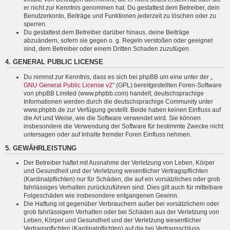
er nicht zur Kenntnis genommen hat. Du gestattest dem Betreiber, dein
Benutzerkonto, Beiträge und Funktionen jederzeit zu löschen oder zu
sperren.
Du gestattest dem Betreiber darüber hinaus, deine Beiträge
abzuändern, sofern sie gegen o. g. Regeln verstoßen oder geeignet
sind, dem Betreiber oder einem Dritten Schaden zuzufügen.
4. GENERAL PUBLIC LICENSE
Du nimmst zur Kenntnis, dass es sich bei phpBB um eine unter der „
GNU General Public License v2
“ (GPL) bereitgestellten Foren-Software
von phpBB Limited (www.phpbb.com) handelt; deutschsprachige
Informationen werden durch die deutschsprachige Community unter
www.phpbb.de zur Verfügung gestellt. Beide haben keinen Einfluss auf
die Art und Weise, wie die Software verwendet wird. Sie können
insbesondere die Verwendung der Software für bestimmte Zwecke nicht
untersagen oder auf Inhalte fremder Foren Einfluss nehmen.
5. GEWÄHRLEISTUNG
Der Betreiber haftet mit Ausnahme der Verletzung von Leben, Körper
und Gesundheit und der Verletzung wesentlicher Vertragspflichten
(Kardinalpflichten) nur für Schäden, die auf ein vorsätzliches oder grob
fahrlässiges Verhalten zurückzuführen sind. Dies gilt auch für mittelbare
Folgeschäden wie insbesondere entgangenen Gewinn.
Die Haftung ist gegenüber Verbrauchern außer bei vorsätzlichem oder
grob fahrlässigem Verhalten oder bei Schäden aus der Verletzung von
Leben, Körper und Gesundheit und der Verletzung wesentlicher
Vertragspflichten (Kardinalpflichten) auf die bei Vertragsschluss