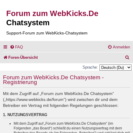
Forum zum WebKicks.De
Chatsystem
Support-Forum zum WebKicks-Chatsystem
FAQ
Anmelden
S
Foren-Übersicht
u
Sprache:
c
Forum zum WebKicks.De Chatsystem -
Registrierung
h
e
Mit dem Zugriff auf „Forum zum WebKicks.De Chatsystem“
(„https://www.webkicks.de/forum“) wird zwischen dir und dem
Betreiber ein Vertrag mit folgenden Regelungen geschlossen:
1. NUTZUNGSVERTRAG
Mit dem Zugriff auf „Forum zum WebKicks.De Chatsystem“ (im
Folgenden „das Board“) schließt du einen Nutzungsvertrag mit dem
Betreiber des Boards ab (im Folgenden „Betreiber“) und erklärst dich mit