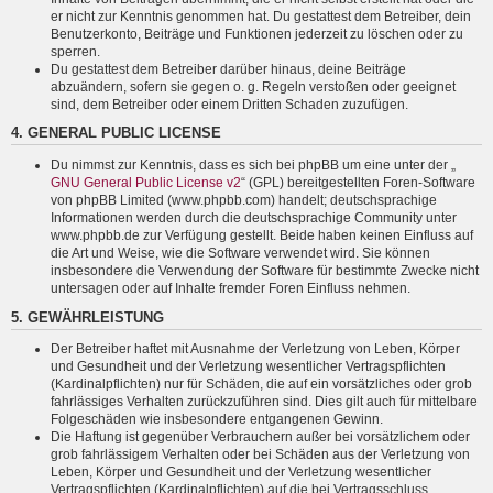
er nicht zur Kenntnis genommen hat. Du gestattest dem Betreiber, dein
Benutzerkonto, Beiträge und Funktionen jederzeit zu löschen oder zu
sperren.
Du gestattest dem Betreiber darüber hinaus, deine Beiträge
abzuändern, sofern sie gegen o. g. Regeln verstoßen oder geeignet
sind, dem Betreiber oder einem Dritten Schaden zuzufügen.
4. GENERAL PUBLIC LICENSE
Du nimmst zur Kenntnis, dass es sich bei phpBB um eine unter der „
GNU General Public License v2
“ (GPL) bereitgestellten Foren-Software
von phpBB Limited (www.phpbb.com) handelt; deutschsprachige
Informationen werden durch die deutschsprachige Community unter
www.phpbb.de zur Verfügung gestellt. Beide haben keinen Einfluss auf
die Art und Weise, wie die Software verwendet wird. Sie können
insbesondere die Verwendung der Software für bestimmte Zwecke nicht
untersagen oder auf Inhalte fremder Foren Einfluss nehmen.
5. GEWÄHRLEISTUNG
Der Betreiber haftet mit Ausnahme der Verletzung von Leben, Körper
und Gesundheit und der Verletzung wesentlicher Vertragspflichten
(Kardinalpflichten) nur für Schäden, die auf ein vorsätzliches oder grob
fahrlässiges Verhalten zurückzuführen sind. Dies gilt auch für mittelbare
Folgeschäden wie insbesondere entgangenen Gewinn.
Die Haftung ist gegenüber Verbrauchern außer bei vorsätzlichem oder
grob fahrlässigem Verhalten oder bei Schäden aus der Verletzung von
Leben, Körper und Gesundheit und der Verletzung wesentlicher
Vertragspflichten (Kardinalpflichten) auf die bei Vertragsschluss