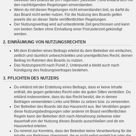
den nachfolgenden Regelungen einverstanden.
Wenn du mit diesen Regelungen nicht einverstanden bist, so darfst du
das Board nicht weiter nutzen. Für die Nutzung des Boards gelten
jeweils die an dieser Stelle veröffentlichten Regelungen.
Der Nutzungsvertrag wird auf unbestimmte Zeit geschlossen und kann
von beiden Seiten ohne Einhaltung einer Frist jederzeit gekündigt
werden.
2. EINRÄUMUNG VON NUTZUNGSRECHTEN
Mit dem Erstellen eines Beitrags erteilst du dem Betreiber ein einfaches,
zeitlich und räumlich unbeschränktes und unentgeltliches Recht, deinen
Beitrag im Rahmen des Boards zu nutzen.
Das Nutzungsrecht nach Punkt 2, Unterpunkt a bleibt auch nach
Kündigung des Nutzungsvertrages bestehen.
3. PFLICHTEN DES NUTZERS
Du erklärst mit der Erstellung eines Beitrags, dass er keine Inhalte
enthält, die gegen geltendes Recht oder die guten Sitten verstoßen. Du
erklärst insbesondere, dass du das Recht besitzt, die in deinen
Beiträgen verwendeten Links und Bilder zu setzen bzw. zu verwenden.
Der Betreiber des Boards übt das Hausrecht aus. Bei Verstößen gegen
diese Nutzungsbedingungen oder anderer im Board veröffentlichten
Regeln kann der Betreiber dich nach Abmahnung zeitweise oder
dauerhaft von der Nutzung dieses Boards ausschließen und dir ein
Hausverbot erteilen.
Du nimmst zur Kenntnis, dass der Betreiber keine Verantwortung für die
Inhalte von Beiträgen übernimmt, die er nicht selbst erstellt hat oder die