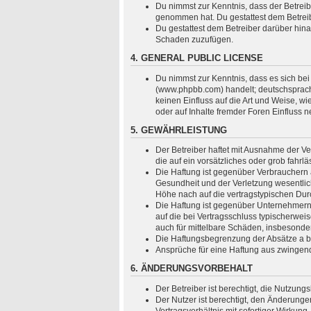
Du nimmst zur Kenntnis, dass der Betreiber
genommen hat. Du gestattest dem Betreibe
Du gestattest dem Betreiber darüber hina
Schaden zuzufügen.
4. GENERAL PUBLIC LICENSE
Du nimmst zur Kenntnis, dass es sich bei
(www.phpbb.com) handelt; deutschsprach
keinen Einfluss auf die Art und Weise, 
oder auf Inhalte fremder Foren Einfluss 
5. GEWÄHRLEISTUNG
Der Betreiber haftet mit Ausnahme der Ve
die auf ein vorsätzliches oder grob fahr
Die Haftung ist gegenüber Verbrauchern 
Gesundheit und der Verletzung wesentlich
Höhe nach auf die vertragstypischen Dur
Die Haftung ist gegenüber Unternehmern 
auf die bei Vertragsschluss typischerwe
auch für mittelbare Schäden, insbesond
Die Haftungsbegrenzung der Absätze a bis
Ansprüche für eine Haftung aus zwingen
6. ÄNDERUNGSVORBEHALT
Der Betreiber ist berechtigt, die Nutzun
Der Nutzer ist berechtigt, den Änderung
Vertragsverhältnis mit sofortiger Wirkung.