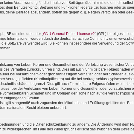
 keine Verantwortung für die Inhalte von Beiträgen übernimmt, die er nicht selbst er
r, dein Benutzerkonto, Beiträge und Funktionen jederzeit zu löschen oder zu sper
us, deine Beiträge abzuändern, sofern sie gegen o. g. Regeln verstoßen oder geei
 phpBB um eine unter der „
GNU General Public License v2
“ (GPL) bereitgestellte
ige Informationen werden durch die deutschsprachige Community unter www.phpbb
wie die Software verwendet wird. Sie können insbesondere die Verwendung der Soft
nehmen.
rletzung von Leben, Körper und Gesundheit und der Verletzung wesentlicher Vertrag
lässiges Verhalten zurückzuführen sind. Dies gilt auch für mittelbare Folgeschäde
außer bei vorsätzlichem oder grob fahrlässigem Verhalten oder bei Schäden aus d
er Vertragspflichten (Kardinalpflichten) auf die bei Vertragsschluss typischerwe
chschnittsschäden begrenzt. Dies gilt auch für mittelbare Folgeschäden wie ins
außer bei der Verletzung von Leben, Körper und Gesundheit oder vorsätzlichem od
ise vorhersehbaren Schäden und im Übrigen der Höhe nach auf die vertragstypische
ere entgangenen Gewinn.
 c gilt sinngemäß auch zugunsten der Mitarbeiter und Erfüllungsgehilfen des Betr
dem nationalem Recht bleiben unberührt.
gsbedingungen und die Datenschutzerklärung zu ändern. Die Änderung wird dem Nutz
en zu widersprechen. Im Falle des Widerspruchs erlischt das zwischen dem Betrei