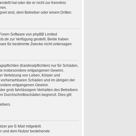
stellt hat oder die er nicht zur Kenntnis
ren.
gnet sind, dem Betreiber oder einem Dritten
n Foren-Software von phpBB Limited
.de zur Verfügung gestellt. Beide haben
ware für bestimmte Zwecke nicht untersagen
spflichten (Kardinalpflichten) nur für Schäden,
n wie insbesondere entgangenen Gewinn.
er Verletzung von Leben, Körper und
ise vorhersehbaren Schäden und im übrigen der
besondere entgangenen Gewinn.
er grob fahrlässigem Verhalten des Betreibers
n Durchschnittsschäden begrenzt. Dies gilt
eibers.
er per E-Mail mitgeteilt.
ber und dem Nutzer bestehende