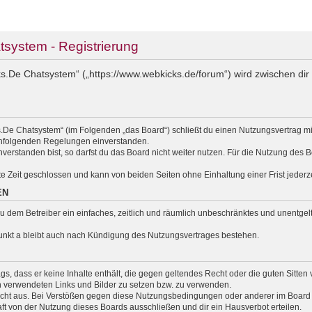
ystem - Registrierung
.De Chatsystem“ („https://www.webkicks.de/forum“) wird zwischen dir 
.De Chatsystem“ (im Folgenden „das Board“) schließt du einen Nutzungsvertrag m
nachfolgenden Regelungen einverstanden.
erstanden bist, so darfst du das Board nicht weiter nutzen. Für die Nutzung des Bo
e Zeit geschlossen und kann von beiden Seiten ohne Einhaltung einer Frist jederz
EN
t du dem Betreiber ein einfaches, zeitlich und räumlich unbeschränktes und unentg
unkt a bleibt auch nach Kündigung des Nutzungsvertrages bestehen.
rags, dass er keine Inhalte enthält, die gegen geltendes Recht oder die guten Sitte
en verwendeten Links und Bilder zu setzen bzw. zu verwenden.
cht aus. Bei Verstößen gegen diese Nutzungsbedingungen oder anderer im Board v
 von der Nutzung dieses Boards ausschließen und dir ein Hausverbot erteilen.