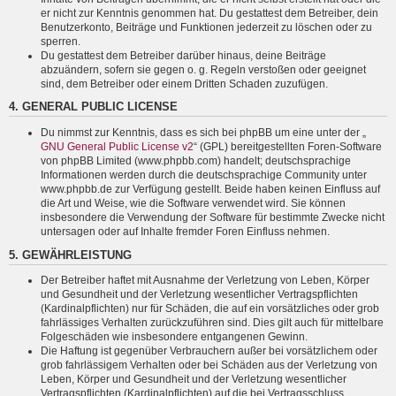
er nicht zur Kenntnis genommen hat. Du gestattest dem Betreiber, dein
Benutzerkonto, Beiträge und Funktionen jederzeit zu löschen oder zu
sperren.
Du gestattest dem Betreiber darüber hinaus, deine Beiträge
abzuändern, sofern sie gegen o. g. Regeln verstoßen oder geeignet
sind, dem Betreiber oder einem Dritten Schaden zuzufügen.
4. GENERAL PUBLIC LICENSE
Du nimmst zur Kenntnis, dass es sich bei phpBB um eine unter der „
GNU General Public License v2
“ (GPL) bereitgestellten Foren-Software
von phpBB Limited (www.phpbb.com) handelt; deutschsprachige
Informationen werden durch die deutschsprachige Community unter
www.phpbb.de zur Verfügung gestellt. Beide haben keinen Einfluss auf
die Art und Weise, wie die Software verwendet wird. Sie können
insbesondere die Verwendung der Software für bestimmte Zwecke nicht
untersagen oder auf Inhalte fremder Foren Einfluss nehmen.
5. GEWÄHRLEISTUNG
Der Betreiber haftet mit Ausnahme der Verletzung von Leben, Körper
und Gesundheit und der Verletzung wesentlicher Vertragspflichten
(Kardinalpflichten) nur für Schäden, die auf ein vorsätzliches oder grob
fahrlässiges Verhalten zurückzuführen sind. Dies gilt auch für mittelbare
Folgeschäden wie insbesondere entgangenen Gewinn.
Die Haftung ist gegenüber Verbrauchern außer bei vorsätzlichem oder
grob fahrlässigem Verhalten oder bei Schäden aus der Verletzung von
Leben, Körper und Gesundheit und der Verletzung wesentlicher
Vertragspflichten (Kardinalpflichten) auf die bei Vertragsschluss