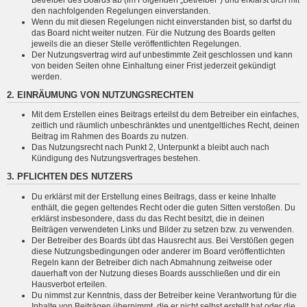
den nachfolgenden Regelungen einverstanden.
Wenn du mit diesen Regelungen nicht einverstanden bist, so darfst du
das Board nicht weiter nutzen. Für die Nutzung des Boards gelten
jeweils die an dieser Stelle veröffentlichten Regelungen.
Der Nutzungsvertrag wird auf unbestimmte Zeit geschlossen und kann
von beiden Seiten ohne Einhaltung einer Frist jederzeit gekündigt
werden.
2. EINRÄUMUNG VON NUTZUNGSRECHTEN
Mit dem Erstellen eines Beitrags erteilst du dem Betreiber ein einfaches,
zeitlich und räumlich unbeschränktes und unentgeltliches Recht, deinen
Beitrag im Rahmen des Boards zu nutzen.
Das Nutzungsrecht nach Punkt 2, Unterpunkt a bleibt auch nach
Kündigung des Nutzungsvertrages bestehen.
3. PFLICHTEN DES NUTZERS
Du erklärst mit der Erstellung eines Beitrags, dass er keine Inhalte
enthält, die gegen geltendes Recht oder die guten Sitten verstoßen. Du
erklärst insbesondere, dass du das Recht besitzt, die in deinen
Beiträgen verwendeten Links und Bilder zu setzen bzw. zu verwenden.
Der Betreiber des Boards übt das Hausrecht aus. Bei Verstößen gegen
diese Nutzungsbedingungen oder anderer im Board veröffentlichten
Regeln kann der Betreiber dich nach Abmahnung zeitweise oder
dauerhaft von der Nutzung dieses Boards ausschließen und dir ein
Hausverbot erteilen.
Du nimmst zur Kenntnis, dass der Betreiber keine Verantwortung für die
Inhalte von Beiträgen übernimmt, die er nicht selbst erstellt hat oder die