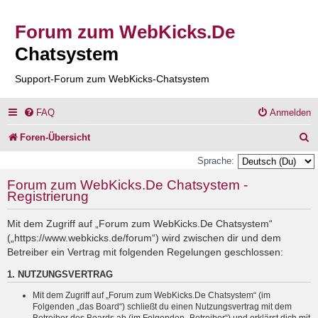
Forum zum WebKicks.De
Chatsystem
Support-Forum zum WebKicks-Chatsystem
FAQ
Anmelden
S
Foren-Übersicht
u
Sprache:
c
Forum zum WebKicks.De Chatsystem -
Registrierung
h
e
Mit dem Zugriff auf „Forum zum WebKicks.De Chatsystem“
(„https://www.webkicks.de/forum“) wird zwischen dir und dem
Betreiber ein Vertrag mit folgenden Regelungen geschlossen:
1. NUTZUNGSVERTRAG
Mit dem Zugriff auf „Forum zum WebKicks.De Chatsystem“ (im
Folgenden „das Board“) schließt du einen Nutzungsvertrag mit dem
Betreiber des Boards ab (im Folgenden „Betreiber“) und erklärst dich mit