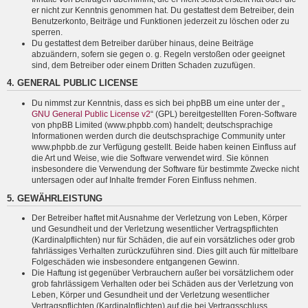
er nicht zur Kenntnis genommen hat. Du gestattest dem Betreiber, dein
Benutzerkonto, Beiträge und Funktionen jederzeit zu löschen oder zu
sperren.
Du gestattest dem Betreiber darüber hinaus, deine Beiträge
abzuändern, sofern sie gegen o. g. Regeln verstoßen oder geeignet
sind, dem Betreiber oder einem Dritten Schaden zuzufügen.
4. GENERAL PUBLIC LICENSE
Du nimmst zur Kenntnis, dass es sich bei phpBB um eine unter der „
GNU General Public License v2
“ (GPL) bereitgestellten Foren-Software
von phpBB Limited (www.phpbb.com) handelt; deutschsprachige
Informationen werden durch die deutschsprachige Community unter
www.phpbb.de zur Verfügung gestellt. Beide haben keinen Einfluss auf
die Art und Weise, wie die Software verwendet wird. Sie können
insbesondere die Verwendung der Software für bestimmte Zwecke nicht
untersagen oder auf Inhalte fremder Foren Einfluss nehmen.
5. GEWÄHRLEISTUNG
Der Betreiber haftet mit Ausnahme der Verletzung von Leben, Körper
und Gesundheit und der Verletzung wesentlicher Vertragspflichten
(Kardinalpflichten) nur für Schäden, die auf ein vorsätzliches oder grob
fahrlässiges Verhalten zurückzuführen sind. Dies gilt auch für mittelbare
Folgeschäden wie insbesondere entgangenen Gewinn.
Die Haftung ist gegenüber Verbrauchern außer bei vorsätzlichem oder
grob fahrlässigem Verhalten oder bei Schäden aus der Verletzung von
Leben, Körper und Gesundheit und der Verletzung wesentlicher
Vertragspflichten (Kardinalpflichten) auf die bei Vertragsschluss