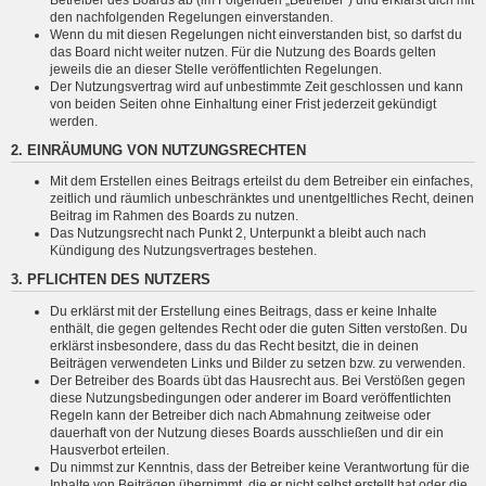
den nachfolgenden Regelungen einverstanden.
Wenn du mit diesen Regelungen nicht einverstanden bist, so darfst du
das Board nicht weiter nutzen. Für die Nutzung des Boards gelten
jeweils die an dieser Stelle veröffentlichten Regelungen.
Der Nutzungsvertrag wird auf unbestimmte Zeit geschlossen und kann
von beiden Seiten ohne Einhaltung einer Frist jederzeit gekündigt
werden.
2. EINRÄUMUNG VON NUTZUNGSRECHTEN
Mit dem Erstellen eines Beitrags erteilst du dem Betreiber ein einfaches,
zeitlich und räumlich unbeschränktes und unentgeltliches Recht, deinen
Beitrag im Rahmen des Boards zu nutzen.
Das Nutzungsrecht nach Punkt 2, Unterpunkt a bleibt auch nach
Kündigung des Nutzungsvertrages bestehen.
3. PFLICHTEN DES NUTZERS
Du erklärst mit der Erstellung eines Beitrags, dass er keine Inhalte
enthält, die gegen geltendes Recht oder die guten Sitten verstoßen. Du
erklärst insbesondere, dass du das Recht besitzt, die in deinen
Beiträgen verwendeten Links und Bilder zu setzen bzw. zu verwenden.
Der Betreiber des Boards übt das Hausrecht aus. Bei Verstößen gegen
diese Nutzungsbedingungen oder anderer im Board veröffentlichten
Regeln kann der Betreiber dich nach Abmahnung zeitweise oder
dauerhaft von der Nutzung dieses Boards ausschließen und dir ein
Hausverbot erteilen.
Du nimmst zur Kenntnis, dass der Betreiber keine Verantwortung für die
Inhalte von Beiträgen übernimmt, die er nicht selbst erstellt hat oder die