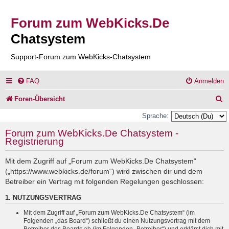
Forum zum WebKicks.De
Chatsystem
Support-Forum zum WebKicks-Chatsystem
FAQ
Anmelden
S
Foren-Übersicht
u
Sprache:
c
Forum zum WebKicks.De Chatsystem -
Registrierung
h
e
Mit dem Zugriff auf „Forum zum WebKicks.De Chatsystem“
(„https://www.webkicks.de/forum“) wird zwischen dir und dem
Betreiber ein Vertrag mit folgenden Regelungen geschlossen:
1. NUTZUNGSVERTRAG
Mit dem Zugriff auf „Forum zum WebKicks.De Chatsystem“ (im
Folgenden „das Board“) schließt du einen Nutzungsvertrag mit dem
Betreiber des Boards ab (im Folgenden „Betreiber“) und erklärst dich mit