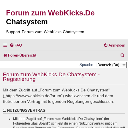
Forum zum WebKicks.De
Chatsystem
Support-Forum zum WebKicks-Chatsystem
FAQ
Anmelden
S
Foren-Übersicht
u
Sprache:
c
Forum zum WebKicks.De Chatsystem -
Registrierung
h
e
Mit dem Zugriff auf „Forum zum WebKicks.De Chatsystem“
(„https://www.webkicks.de/forum“) wird zwischen dir und dem
Betreiber ein Vertrag mit folgenden Regelungen geschlossen:
1. NUTZUNGSVERTRAG
Mit dem Zugriff auf „Forum zum WebKicks.De Chatsystem“ (im
Folgenden „das Board“) schließt du einen Nutzungsvertrag mit dem
Betreiber des Boards ab (im Folgenden „Betreiber“) und erklärst dich mit