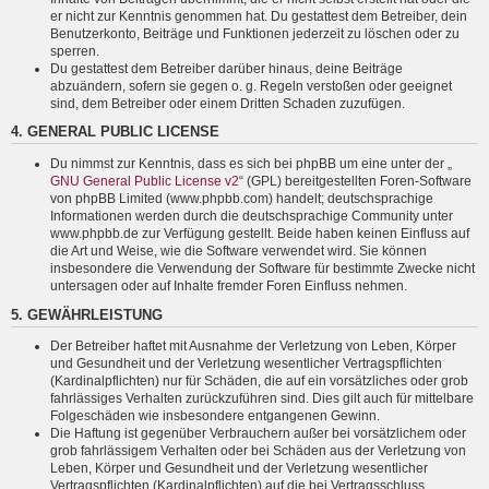
er nicht zur Kenntnis genommen hat. Du gestattest dem Betreiber, dein
Benutzerkonto, Beiträge und Funktionen jederzeit zu löschen oder zu
sperren.
Du gestattest dem Betreiber darüber hinaus, deine Beiträge
abzuändern, sofern sie gegen o. g. Regeln verstoßen oder geeignet
sind, dem Betreiber oder einem Dritten Schaden zuzufügen.
4. GENERAL PUBLIC LICENSE
Du nimmst zur Kenntnis, dass es sich bei phpBB um eine unter der „
GNU General Public License v2
“ (GPL) bereitgestellten Foren-Software
von phpBB Limited (www.phpbb.com) handelt; deutschsprachige
Informationen werden durch die deutschsprachige Community unter
www.phpbb.de zur Verfügung gestellt. Beide haben keinen Einfluss auf
die Art und Weise, wie die Software verwendet wird. Sie können
insbesondere die Verwendung der Software für bestimmte Zwecke nicht
untersagen oder auf Inhalte fremder Foren Einfluss nehmen.
5. GEWÄHRLEISTUNG
Der Betreiber haftet mit Ausnahme der Verletzung von Leben, Körper
und Gesundheit und der Verletzung wesentlicher Vertragspflichten
(Kardinalpflichten) nur für Schäden, die auf ein vorsätzliches oder grob
fahrlässiges Verhalten zurückzuführen sind. Dies gilt auch für mittelbare
Folgeschäden wie insbesondere entgangenen Gewinn.
Die Haftung ist gegenüber Verbrauchern außer bei vorsätzlichem oder
grob fahrlässigem Verhalten oder bei Schäden aus der Verletzung von
Leben, Körper und Gesundheit und der Verletzung wesentlicher
Vertragspflichten (Kardinalpflichten) auf die bei Vertragsschluss