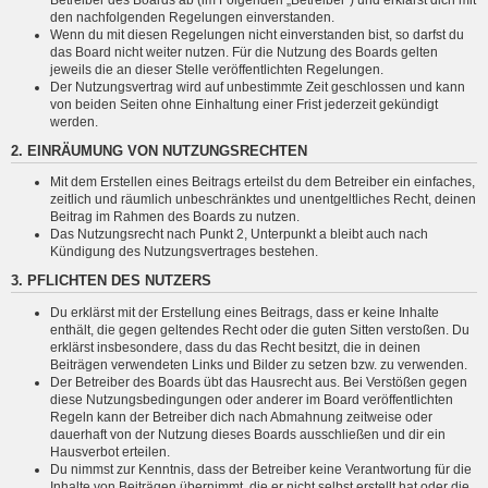
den nachfolgenden Regelungen einverstanden.
Wenn du mit diesen Regelungen nicht einverstanden bist, so darfst du
das Board nicht weiter nutzen. Für die Nutzung des Boards gelten
jeweils die an dieser Stelle veröffentlichten Regelungen.
Der Nutzungsvertrag wird auf unbestimmte Zeit geschlossen und kann
von beiden Seiten ohne Einhaltung einer Frist jederzeit gekündigt
werden.
2. EINRÄUMUNG VON NUTZUNGSRECHTEN
Mit dem Erstellen eines Beitrags erteilst du dem Betreiber ein einfaches,
zeitlich und räumlich unbeschränktes und unentgeltliches Recht, deinen
Beitrag im Rahmen des Boards zu nutzen.
Das Nutzungsrecht nach Punkt 2, Unterpunkt a bleibt auch nach
Kündigung des Nutzungsvertrages bestehen.
3. PFLICHTEN DES NUTZERS
Du erklärst mit der Erstellung eines Beitrags, dass er keine Inhalte
enthält, die gegen geltendes Recht oder die guten Sitten verstoßen. Du
erklärst insbesondere, dass du das Recht besitzt, die in deinen
Beiträgen verwendeten Links und Bilder zu setzen bzw. zu verwenden.
Der Betreiber des Boards übt das Hausrecht aus. Bei Verstößen gegen
diese Nutzungsbedingungen oder anderer im Board veröffentlichten
Regeln kann der Betreiber dich nach Abmahnung zeitweise oder
dauerhaft von der Nutzung dieses Boards ausschließen und dir ein
Hausverbot erteilen.
Du nimmst zur Kenntnis, dass der Betreiber keine Verantwortung für die
Inhalte von Beiträgen übernimmt, die er nicht selbst erstellt hat oder die